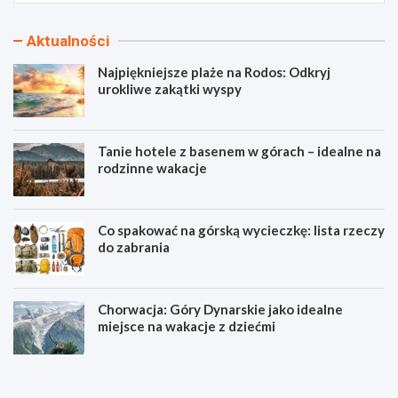
Aktualności
Najpiękniejsze plaże na Rodos: Odkryj
urokliwe zakątki wyspy
Tanie hotele z basenem w górach – idealne na
rodzinne wakacje
Co spakować na górską wycieczkę: lista rzeczy
do zabrania
Chorwacja: Góry Dynarskie jako idealne
miejsce na wakacje z dziećmi
N
T
a
a
j
n