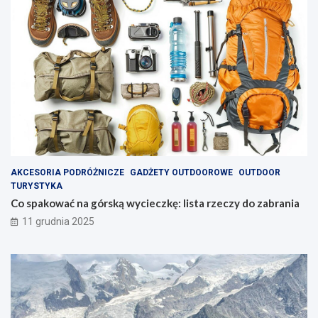
s
e
p
y
AKCESORIA PODRÓŻNICZE
GADŻETY OUTDOOROWE
OUTDOOR
TURYSTYKA
Co spakować na górską wycieczkę: lista rzeczy do zabrania
11 grudnia 2025