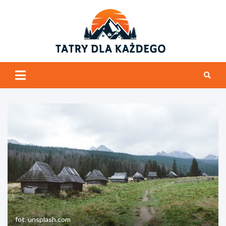
Skip
to
content
tatrydl
Tatry i ogólnie
góry
fot. unsplash.com