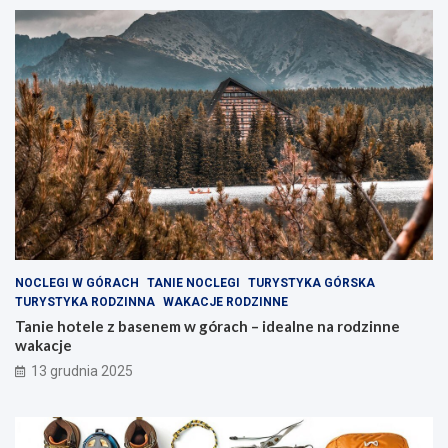
O
i
d
d
k
e
r
a
y
l
j
n
u
e
r
n
o
a
k
r
l
o
i
d
w
z
e
i
z
n
NOCLEGI W GÓRACH
TANIE NOCLEGI
TURYSTYKA GÓRSKA
a
n
TURYSTYKA RODZINNA
WAKACJE RODZINNE
k
e
Tanie hotele z basenem w górach – idealne na rodzinne
ą
w
wakacje
t
a
13 grudnia 2025
k
k
i
a
w
c
y
j