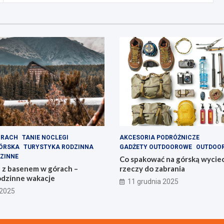
ÓRACH
TANIE NOCLEGI
AKCESORIA PODRÓŻNICZE
ÓRSKA
TURYSTYKA RODZINNA
GADŻETY OUTDOOROWE
OUTDOO
ZINNE
Co spakować na górską wyciecz
e z basenem w górach –
rzeczy do zabrania
odzinne wakacje
11 grudnia 2025
 2025