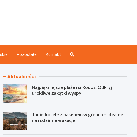
akazdego.pl
ry
skie
Pozostałe
Kontakt
Aktualności
Najpiękniejsze plaże na Rodos: Odkryj
urokliwe zakątki wyspy
Tanie hotele z basenem w górach – idealne
na rodzinne wakacje