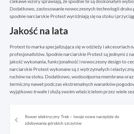
ciekawe wzory sprawiają, że spodnie te są doskonałym wybore
Dodatkowo, zastosowanie nowoczesnych technologii druku p
spodnie narciarskie Protest wyróżniają się na stoku i przycią
Jakość na lata
Protest to marka specjalizująca się w odzieży i akcesoriach 
profesjonalistów. Spodnie narciarskie Protest są jednymi z
jakość wykonania, funkcjonalność i nowoczesny design to ce
narciarskie Protest wykonane są z wytrzymałych i elastycz
ruchów na stoku. Dodatkowo, wodoodporna membrana oraz w
termiczny nawet podczas ekstremalnych warunków pogodowych
wyjątkowo trwałe i służą swoim właścicielom przez wiele se
Nawigacja
Rower elektryczny Trek – twoje nowe narzędzie do
wpisu
zdobywania górskich szczytów