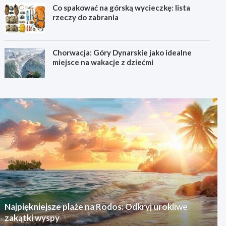
Co spakować na górską wycieczkę: lista
rzeczy do zabrania
Chorwacja: Góry Dynarskie jako idealne
miejsce na wakacje z dziećmi
Najpiękniejsze plaże na Rodos: Odkryj urokliwe
zakątki wyspy