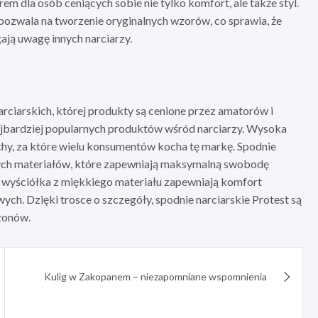
m dla osób ceniących sobie nie tylko komfort, ale także styl.
ozwala na tworzenie oryginalnych wzorów, co sprawia, że
gają uwagę innych narciarzy.
narciarskich, której produkty są cenione przez amatorów i
 najbardziej popularnych produktów wśród narciarzy. Wysoka
chy, za które wielu konsumentów kocha tę markę. Spodnie
nych materiałów, które zapewniają maksymalną swobodę
yściółka z miękkiego materiału zapewniają komfort
. Dzięki trosce o szczegóły, spodnie narciarskie Protest są
zonów.
Kulig w Zakopanem – niezapomniane wspomnienia