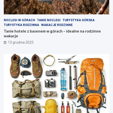
i
d
w
z
e
i
z
n
NOCLEGI W GÓRACH
TANIE NOCLEGI
TURYSTYKA GÓRSKA
a
n
TURYSTYKA RODZINNA
WAKACJE RODZINNE
k
e
Tanie hotele z basenem w górach – idealne na rodzinne
ą
w
wakacje
t
a
13 grudnia 2025
k
k
i
a
w
c
y
j
s
e
p
y