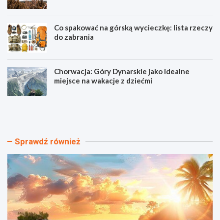
Co spakować na górską wycieczkę: lista rzeczy
do zabrania
Chorwacja: Góry Dynarskie jako idealne
miejsce na wakacje z dziećmi
N
T
a
a
j
n
p
i
i
e
Sprawdź również
ę
h
k
o
n
t
i
e
e
l
j
e
s
z
z
b
e
a