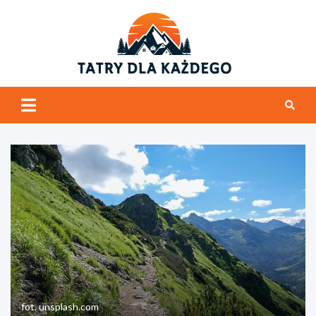
Skip
to
content
tatrydl
Tatry i ogólnie
góry
fot. unsplash.com