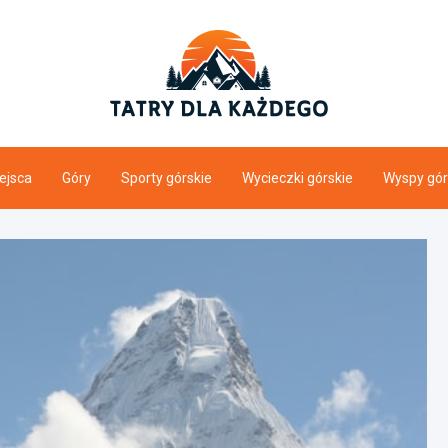
tatrydl
Tatry i ogólnie gó
ejsca
Góry
Sporty górskie
Wycieczki górskie
Wyspy gór