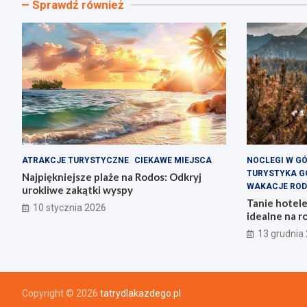
Sprawdź również
ATRAKCJE TURYSTYCZNE
CIEKAWE MIEJSCA
NOCLEGI W G
TURYSTYKA G
Najpiękniejsze plaże na Rodos: Odkryj
WAKACJE ROD
urokliwe zakątki wyspy
Tanie hotel
10 stycznia 2026
idealne na r
13 grudnia
Copyright © 2026
tatrydlakazdego.pl