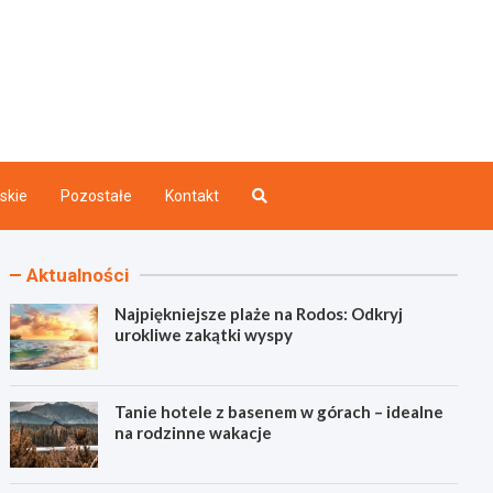
akazdego.pl
ry
skie
Pozostałe
Kontakt
Aktualności
Najpiękniejsze plaże na Rodos: Odkryj
urokliwe zakątki wyspy
Tanie hotele z basenem w górach – idealne
na rodzinne wakacje