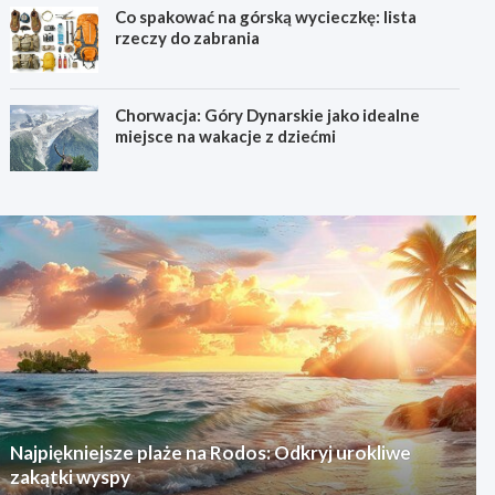
Co spakować na górską wycieczkę: lista
rzeczy do zabrania
Chorwacja: Góry Dynarskie jako idealne
miejsce na wakacje z dziećmi
Najpiękniejsze plaże na Rodos: Odkryj urokliwe
zakątki wyspy