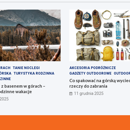
ÓRACH
TANIE NOCLEGI
AKCESORIA PODRÓŻNICZE
ÓRSKA
TURYSTYKA RODZINNA
GADŻETY OUTDOOROWE
OUTDOO
ZINNE
Co spakować na górską wyciecz
e z basenem w górach –
rzeczy do zabrania
odzinne wakacje
11 grudnia 2025
 2025