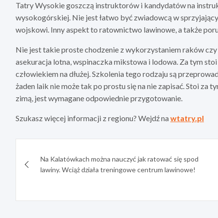
Tatry Wysokie goszczą instruktorów i kandydatów na instr
wysokogórskiej. Nie jest łatwo być zwiadowcą w sprzyjającyc
wojskowi. Inny aspekt to ratownictwo lawinowe, a także por
Nie jest takie proste chodzenie z wykorzystaniem raków czy c
asekuracja lotna, wspinaczka mikstowa i lodowa. Za tym stoi
człowiekiem na dłużej. Szkolenia tego rodzaju są przeprowad
żaden laik nie może tak po prostu się na nie zapisać. Stoi za
zimą, jest wymagane odpowiednie przygotowanie.
Szukasz więcej informacji z regionu? Wejdź na
wtatry.pl
Nawigacja
Na Kalatówkach można nauczyć jak ratować się spod
wpisu
lawiny. Wciąż działa treningowe centrum lawinowe!