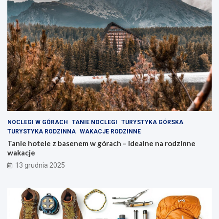
k
e
r
a
y
l
j
n
u
e
r
n
o
a
k
r
l
o
i
d
w
z
e
i
z
n
NOCLEGI W GÓRACH
TANIE NOCLEGI
TURYSTYKA GÓRSKA
a
n
TURYSTYKA RODZINNA
WAKACJE RODZINNE
k
e
Tanie hotele z basenem w górach – idealne na rodzinne
ą
w
wakacje
t
a
13 grudnia 2025
k
k
i
a
w
c
y
j
s
e
p