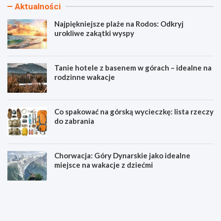
Aktualności
Najpiękniejsze plaże na Rodos: Odkryj
urokliwe zakątki wyspy
Tanie hotele z basenem w górach – idealne na
rodzinne wakacje
Co spakować na górską wycieczkę: lista rzeczy
do zabrania
Chorwacja: Góry Dynarskie jako idealne
miejsce na wakacje z dziećmi
N
T
a
a
j
n
p
i
i
e