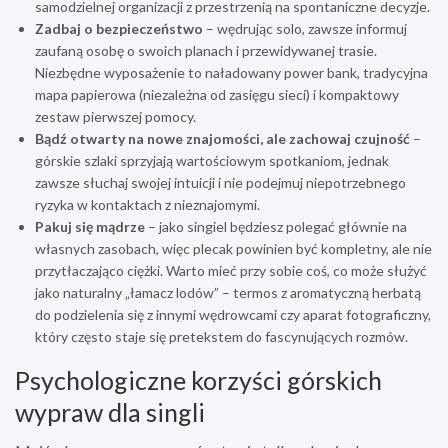
samodzielnej organizacji z przestrzenią na spontaniczne decyzje.
Zadbaj o bezpieczeństwo
– wędrując solo, zawsze informuj
zaufaną osobę o swoich planach i przewidywanej trasie.
Niezbędne wyposażenie to naładowany power bank, tradycyjna
mapa papierowa (niezależna od zasięgu sieci) i kompaktowy
zestaw pierwszej pomocy.
Bądź otwarty na nowe znajomości, ale zachowaj czujność
–
górskie szlaki sprzyjają wartościowym spotkaniom, jednak
zawsze słuchaj swojej intuicji i nie podejmuj niepotrzebnego
ryzyka w kontaktach z nieznajomymi.
Pakuj się mądrze
– jako singiel będziesz polegać głównie na
własnych zasobach, więc plecak powinien być kompletny, ale nie
przytłaczająco ciężki. Warto mieć przy sobie coś, co może służyć
jako naturalny „łamacz lodów” – termos z aromatyczną herbatą
do podzielenia się z innymi wędrowcami czy aparat fotograficzny,
który często staje się pretekstem do fascynujących rozmów.
Psychologiczne korzyści górskich
wypraw dla singli