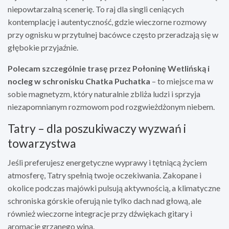
niepowtarzalną scenerię. To raj dla singli ceniących
kontemplację i autentyczność, gdzie wieczorne rozmowy
przy ognisku w przytulnej bacówce często przeradzają się w
głębokie przyjaźnie.
Polecam szczególnie trasę przez Połoninę Wetlińską i
nocleg w schronisku Chatka Puchatka
– to miejsce ma w
sobie magnetyzm, który naturalnie zbliża ludzi i sprzyja
niezapomnianym rozmowom pod rozgwieżdżonym niebem.
Tatry – dla poszukiwaczy wyzwań i
towarzystwa
Jeśli preferujesz energetyczne wyprawy i tętniącą życiem
atmosferę, Tatry spełnią twoje oczekiwania. Zakopane i
okolice podczas majówki pulsują aktywnością, a klimatyczne
schroniska górskie oferują nie tylko dach nad głową, ale
również wieczorne integracje przy dźwiękach gitary i
aromacie grzanego wina.