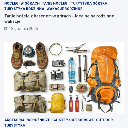
z
n
NOCLEGI W GÓRACH
TANIE NOCLEGI
TURYSTYKA GÓRSKA
a
n
TURYSTYKA RODZINNA
WAKACJE RODZINNE
k
e
Tanie hotele z basenem w górach – idealne na rodzinne
ą
w
wakacje
t
a
13 grudnia 2025
k
k
i
a
w
c
y
j
s
e
p
y
AKCESORIA PODRÓŻNICZE
GADŻETY OUTDOOROWE
OUTDOOR
TURYSTYKA