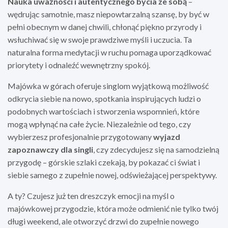
Nauka uważności i autentycznego bycia ze sobą
–
wędrując samotnie, masz niepowtarzalną szansę, by być w
pełni obecnym w danej chwili, chłonąć piękno przyrody i
wsłuchiwać się w swoje prawdziwe myśli i uczucia. Ta
naturalna forma medytacji w ruchu pomaga uporządkować
priorytety i odnaleźć wewnętrzny spokój.
Majówka w górach oferuje singlom wyjątkową możliwość
odkrycia siebie na nowo, spotkania inspirujących ludzi o
podobnych wartościach i stworzenia wspomnień, które
mogą wpłynąć na całe życie. Niezależnie od tego, czy
wybierzesz profesjonalnie przygotowany
wyjazd
zapoznawczy dla singli
, czy zdecydujesz się na samodzielną
przygodę – górskie szlaki czekają, by pokazać ci świat i
siebie samego z zupełnie nowej, odświeżającej perspektywy.
A ty? Czujesz już ten dreszczyk emocji na myśl o
majówkowej przygodzie, która może odmienić nie tylko twój
długi weekend, ale otworzyć drzwi do zupełnie nowego