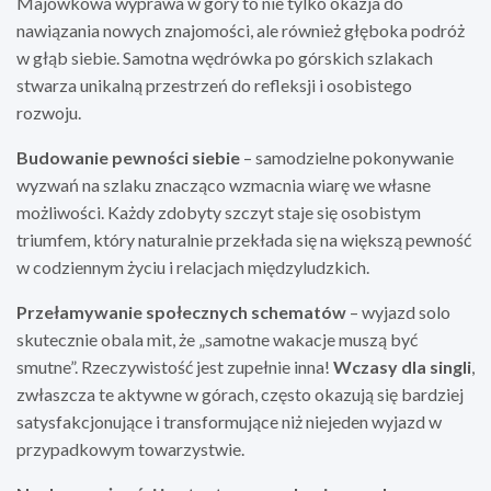
Majówkowa wyprawa w góry to nie tylko okazja do
nawiązania nowych znajomości, ale również głęboka podróż
w głąb siebie. Samotna wędrówka po górskich szlakach
stwarza unikalną przestrzeń do refleksji i osobistego
rozwoju.
Budowanie pewności siebie
– samodzielne pokonywanie
wyzwań na szlaku znacząco wzmacnia wiarę we własne
możliwości. Każdy zdobyty szczyt staje się osobistym
triumfem, który naturalnie przekłada się na większą pewność
w codziennym życiu i relacjach międzyludzkich.
Przełamywanie społecznych schematów
– wyjazd solo
skutecznie obala mit, że „samotne wakacje muszą być
smutne”. Rzeczywistość jest zupełnie inna!
Wczasy dla singli
,
zwłaszcza te aktywne w górach, często okazują się bardziej
satysfakcjonujące i transformujące niż niejeden wyjazd w
przypadkowym towarzystwie.