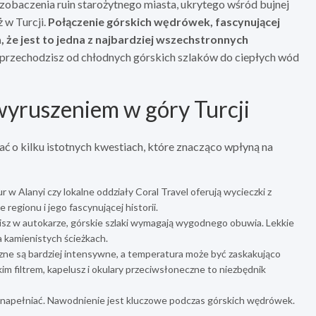
zobaczenia ruin starożytnego miasta, ukrytego wśród bujnej
ż w Turcji.
Połączenie górskich wędrówek, fascynującej
a, że jest to jedna z najbardziej wszechstronnych
 przechodzisz od chłodnych górskich szlaków do ciepłych wód
yruszeniem w góry Turcji
ać o kilku istotnych kwestiach, które znacząco wpłyną na
 w Alanyi czy lokalne oddziały Coral Travel oferują wycieczki z
egionu i jego fascynującej historii.
isz w autokarze, górskie szlaki wymagają wygodnego obuwia. Lekkie
a kamienistych ścieżkach.
zne są bardziej intensywne, a temperatura może być zaskakująco
m filtrem, kapelusz i okulary przeciwsłoneczne to niezbędnik
e napełniać. Nawodnienie jest kluczowe podczas górskich wędrówek.