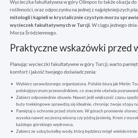
Wycieczka fakultatywna w góry Olimpos to także okazja do 
roślinności, oraz odpoczynku na jednej z najpiękniejszych pla
mitologii i kąpieli w krystalicznie czystym morzu sprawi
wycieczek fakultatywnych w Turcji.
W ciągu jednego dnia
Morza Śródziemnego.
Praktyczne wskazówki przed w
Planując wycieczki fakultatywne w góry Turcji, warto pamięt
komfort i jakość twojego doświadczenia:
Wybierz sprawdzonego organizatora. Polskie biura jak Metin Tour
polskojęzycznym przewodnikiem, co znacznie ułatwia poznawanie r
Zabierz odpowiednie obuwie. Nawet jeśli większość czasu spędz
buty trekkingowe sprawdzą się idealnie, chroniąc twoje stopy n
Pamiętaj o ochronie przed słońcem. W górach promienie słonec
wysoka nawet wczesną wiosną czy późną jesienią. Krem z wysoki
każdego górskiego wędrowca.
Zabierz ze sobą butelkę wody, którą będziesz mógł wielokrotni