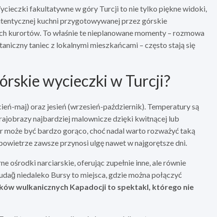
ycieczki fakultatywne w góry Turcji to nie tylko piękne widoki,
autentycznej kuchni przygotowywanej przez górskie
ych kurortów. To właśnie te nieplanowane momenty – rozmowa
niczny taniec z lokalnymi mieszkańcami – często stają się
górskie wycieczki w Turcji?
ień-maj) oraz jesień (wrzesień-październik). Temperatury są
krajobrazy najbardziej malownicze dzięki kwitnącej lub
gór może być bardzo gorąco, choć nadal warto rozważyć taką
owietrze zawsze przynosi ulgę nawet w najgorętsze dni.
ne ośrodki narciarskie, oferując zupełnie inne, ale równie
udağ niedaleko Bursy to miejsca, gdzie można połączyć
ów wulkanicznych Kapadocji to spektakl, którego nie