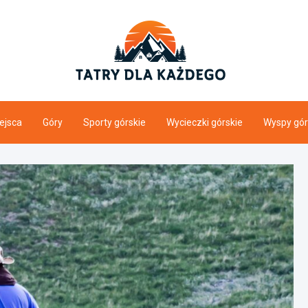
tatrydl
Tatry i ogólnie gó
ejsca
Góry
Sporty górskie
Wycieczki górskie
Wyspy gór