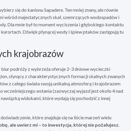
bierz się do kanionu Sapadere. Ten mniej znany, ale równie
mi wśród majestatycznych skał, szemrzących wodospadów i
ody. Dla mnie był to moment wyciszenia i głębokiego kontaktu
 kurortach. Dźwięk płynącej wody i śpiew ptaków zastępują tu
ych krajobrazów
ele biur podróży z wybrzeża oferuje 2-3 dniowe wycieczki
ion, słynący z charakterystycznych formacji skalnych zwanych
tów z całego świata swoją unikalną atmosferą i krajobrazem
 wcześniejszego wstania (zazwyczaj wyjazd jest około 4 nad
nawiązką widokami, które wydają się pochodzić z innej
oświadczenie, które znajduje się na liście marzeń wielu
bę, ale uwierz mi – to inwestycja, której nie pożałujesz.