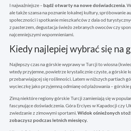
I najważniejsze –
bądź otwarty na nowe doświadczenia
. W
ale także szansa na poznanie lokalnej kultury, spróbowanie 
społeczności i spotkanie mieszkańców z dala od turystyczn
z pasterzem, degustacja świeżo zebranych owoców czy sponta
najcenniejszymi wspomnieniami.
Kiedy najlepiej wybrać się na 
Najlepszy czas na górskie wyprawy w Turcji to wiosna (kwiec
wtedy przyjemne, powietrze krystalicznie czyste, a górskie 
przebarwiającej się roślinności. Latem w niższych partiach 
wycieczkę jako przyjemną odmianę od plażowania – górskie p
Zimą niektóre regiony górskie Turcji zamieniają się w popular
fascynujące doświadczenia. Góra Erciyes w Kapadocji czy Ul
zwiedzanie z zimowymi sportami.
Widok ośnieżonych stożk
zobaczysz podczas letnich miesięcy.