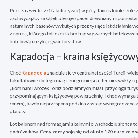
Podczas wycieczki fakultatywnej w góry Taurus koniecznie wy
zachwycający zakątek oferuje spacer drewnianymi pomosta
naturalnych basenów wykutych przez tysiące lat działania w
z naturą, którego tak często brakuje w gwarnych hotelowych
hotelową muzykę i gwar turystów.
Kapadocja – kraina księżycow
Choć
Kapadocja
znajduje się w centralnej części Turcji, wi
fakultatywne do tego magicznego miejsca. Ten niezwykły reg
„kominami wróżek” oraz podziemnych miast, przyciąga turys
przypominającym księżycową powierzchnię. I choć wymaga to
ranem), każda nieprzespana godzina zostaje wynagrodzona z 
planety.
Lot balonem nad formacjami skalnymi o wschodzie słońca to d
podróżników.
Ceny zaczynają się od około 170 euro za oso