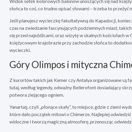
Widok setek kolorowych balonów unoszących się nad księ
słońca to coś, co trudno opisać słowami – trzeba to przeżyć 
Jeśli planujesz wycieczkę fakultatywną do Kapadocji, koniec
czas na zwiedzanie fascynujących podziemnych miast, takich 
się przed najeźdźcami, oraz wizytę w skalnych kościołach 
księżycowym krajobrazie przy zachodzie słońca to dodatkow
wycieczki.
Góry Olimpos i mityczna Chim
Z kurortów takich jak Kemer czy Antalya organizowane są fa
tutaj, według legendy, odważny Bellerofont dosiadający sk
potwora ziejącego ogniem.
Yanartaş, czyli „płonące skały”, to miejsce, gdzie z ziemi w
które dało początek mitowi o Chimerze. Najlepiej odwiedzić 
widoczne i tworzą magiczną atmosferę, przenosząc odwiedza