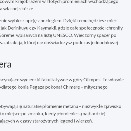
życowym krajobrazem w złotych promieniach wschodzącego
na własnej skórze.
znie wybierz opcję z noclegiem. Dzięki temu będziesz mieć
jak Derinkuyu czy Kaymakli, gdzie całe społeczności chroniły
w Göreme, wpisanych na listę UNESCO. Wieczorny spacer po
a atrakcja, której nie doświadczysz podczas jednodniowej
era
scynujące wycieczki fakultatywne w góry Olimpos. To właśnie
rzydlatego konia Pegaza pokonał Chimerę – mitycznego
ydobywają się naturalne płomienie metanu – niezwykłe zjawisko,
to miejsce po zmroku, kiedy płomienie są najbardziej
jących w czasy starożytnych legend i wierzeń.