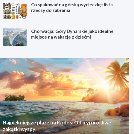
Co spakować na górską wycieczkę: lista
rzeczy do zabrania
Chorwacja: Góry Dynarskie jako idealne
miejsce na wakacje z dziećmi
Najpiękniejsze plaże na Rodos: Odkryj urokliwe
zakątki wyspy