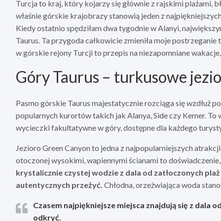
Turcja to kraj, który kojarzy się głównie z rajskimi plażami, 
właśnie górskie krajobrazy stanowią jeden z najpiękniejszyc
Kiedy ostatnio spędziłam dwa tygodnie w Alanyi, największ
Taurus. Ta przygoda całkowicie zmieniła moje postrzeganie 
w górskie rejony Turcji to przepis na niezapomniane wakacje
Góry Taurus – turkusowe jezior
Pasmo górskie Taurus majestatycznie rozciąga się wzdłuż p
popularnych kurortów takich jak Alanya, Side czy Kemer. To
wycieczki fakultatywne w góry, dostępne dla każdego turyst
Jezioro Green Canyon to jedna z najpopularniejszych atrakc
otoczonej wysokimi, wapiennymi ścianami to doświadczenie, 
krystalicznie czystej wodzie z dala od zatłoczonych pla
autentycznych przeżyć.
Chłodna, orzeźwiająca woda stanow
Czasem najpiękniejsze miejsca znajdują się z dala o
odkryć.