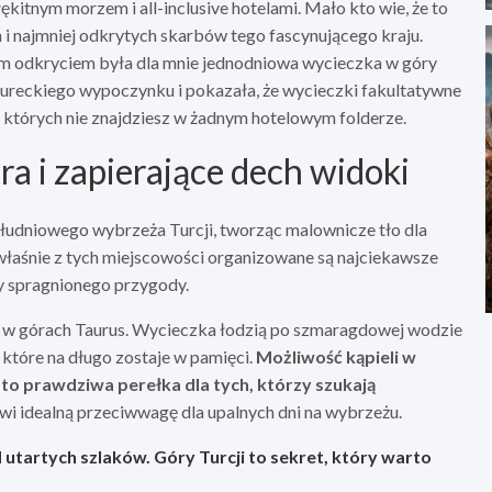
błękitnym morzem i all-inclusive hotelami. Mało kto wie, że to
h i najmniej odkrytych skarbów tego fascynującego kraju.
ym odkryciem była dla mnie jednodniowa wycieczka w góry
tureckiego wypoczynku i pokazała, że wycieczki fakultatywne
, których nie znajdziesz w żadnym hotelowym folderze.
a i zapierające dech widoki
ołudniowego wybrzeża Turcji, tworząc malownicze tło dla
 właśnie z tych miejscowości organizowane są najciekawsze
y spragnionego przygody.
ji w górach Taurus. Wycieczka łodzią po szmaragdowej wodzie
które na długo zostaje w pamięci.
Możliwość kąpieli w
ż to prawdziwa perełka dla tych, którzy szukają
i idealną przeciwwagę dla upalnych dni na wybrzeżu.
d utartych szlaków. Góry Turcji to sekret, który warto