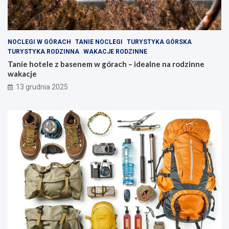
l
o
i
d
w
z
e
i
z
n
NOCLEGI W GÓRACH
TANIE NOCLEGI
TURYSTYKA GÓRSKA
a
n
TURYSTYKA RODZINNA
WAKACJE RODZINNE
k
e
Tanie hotele z basenem w górach – idealne na rodzinne
ą
w
wakacje
t
a
13 grudnia 2025
k
k
i
a
w
c
y
j
s
e
p
y