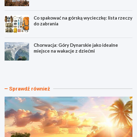
Co spakować na górską wycieczkę: lista rzeczy
do zabrania
Chorwacja: Góry Dynarskie jako idealne
miejsce na wakacje z dziećmi
N
T
a
a
j
n
p
i
i
e
Sprawdź również
ę
h
k
o
n
t
i
e
e
l
j
e
s
z
z
b
e
a