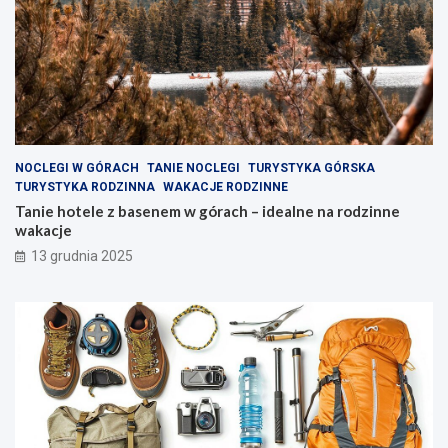
u
e
r
n
o
a
k
r
l
o
i
d
w
z
e
i
z
n
NOCLEGI W GÓRACH
TANIE NOCLEGI
TURYSTYKA GÓRSKA
a
n
TURYSTYKA RODZINNA
WAKACJE RODZINNE
k
e
Tanie hotele z basenem w górach – idealne na rodzinne
ą
w
wakacje
t
a
13 grudnia 2025
k
k
i
a
w
c
y
j
s
e
p
y