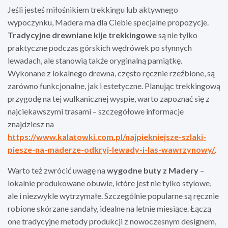
Jeśli jesteś miłośnikiem trekkingu lub aktywnego
wypoczynku, Madera ma dla Ciebie specjalne propozycje.
Tradycyjne drewniane kije trekkingowe
są nie tylko
praktyczne podczas górskich wędrówek po słynnych
lewadach, ale stanowią także oryginalną pamiątkę.
Wykonane z lokalnego drewna, często ręcznie rzeźbione, są
zarówno funkcjonalne, jak i estetyczne. Planując trekkingową
przygodę na tej wulkanicznej wyspie, warto zapoznać się z
najciekawszymi trasami – szczegółowe informacje
znajdziesz na
https://www.kalatowki.com.pl/najpiekniejsze-szlaki-
piesze-na-maderze-odkryj-lewady-i-las-wawrzynowy/
.
Warto też zwrócić uwagę na
wygodne buty z Madery
–
lokalnie produkowane obuwie, które jest nie tylko stylowe,
ale i niezwykle wytrzymałe. Szczególnie popularne są ręcznie
robione skórzane sandały, idealne na letnie miesiące. Łączą
one tradycyjne metody produkcji z nowoczesnym designem,