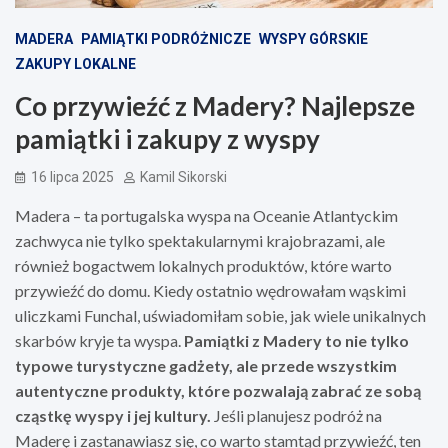
MADERA
PAMIĄTKI PODRÓŻNICZE
WYSPY GÓRSKIE
ZAKUPY LOKALNE
Co przywieźć z Madery? Najlepsze
pamiątki i zakupy z wyspy
16 lipca 2025
Kamil Sikorski
Madera – ta portugalska wyspa na Oceanie Atlantyckim
zachwyca nie tylko spektakularnymi krajobrazami, ale
również bogactwem lokalnych produktów, które warto
przywieźć do domu. Kiedy ostatnio wędrowałam wąskimi
uliczkami Funchal, uświadomiłam sobie, jak wiele unikalnych
skarbów kryje ta wyspa.
Pamiątki z Madery to nie tylko
typowe turystyczne gadżety, ale przede wszystkim
autentyczne produkty, które pozwalają zabrać ze sobą
cząstkę wyspy i jej kultury.
Jeśli planujesz podróż na
Maderę i zastanawiasz się, co warto stamtąd przywieźć, ten