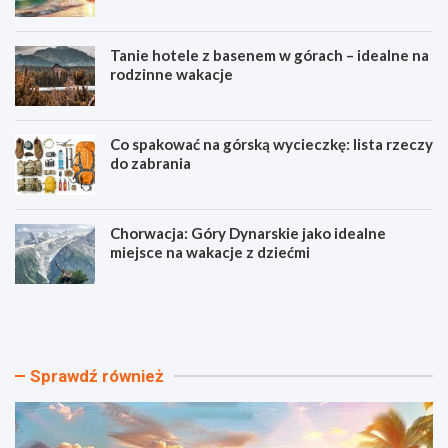
Tanie hotele z basenem w górach – idealne na
rodzinne wakacje
Co spakować na górską wycieczkę: lista rzeczy
do zabrania
Chorwacja: Góry Dynarskie jako idealne
miejsce na wakacje z dziećmi
N
T
a
a
j
n
p
i
i
e
Sprawdź również
ę
h
k
o
n
t
i
e