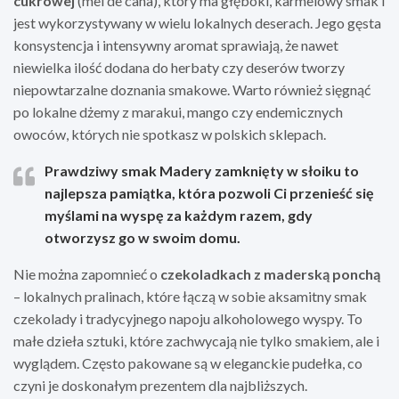
cukrowej
(mel de cana), który ma głęboki, karmelowy smak i
jest wykorzystywany w wielu lokalnych deserach. Jego gęsta
konsystencja i intensywny aromat sprawiają, że nawet
niewielka ilość dodana do herbaty czy deserów tworzy
niepowtarzalne doznania smakowe. Warto również sięgnąć
po lokalne dżemy z marakui, mango czy endemicznych
owoców, których nie spotkasz w polskich sklepach.
Prawdziwy smak Madery zamknięty w słoiku to
najlepsza pamiątka, która pozwoli Ci przenieść się
myślami na wyspę za każdym razem, gdy
otworzysz go w swoim domu.
Nie można zapomnieć o
czekoladkach z maderską ponchą
– lokalnych pralinach, które łączą w sobie aksamitny smak
czekolady i tradycyjnego napoju alkoholowego wyspy. To
małe dzieła sztuki, które zachwycają nie tylko smakiem, ale i
wyglądem. Często pakowane są w eleganckie pudełka, co
czyni je doskonałym prezentem dla najbliższych.