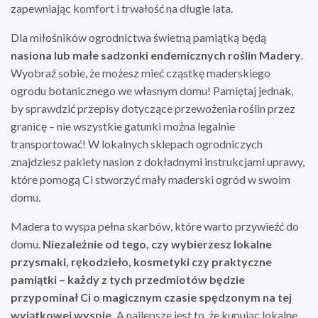
zapewniając komfort i trwałość na długie lata.
Dla miłośników ogrodnictwa świetną pamiątką będą
nasiona lub małe sadzonki endemicznych roślin Madery
.
Wyobraź sobie, że możesz mieć cząstkę maderskiego
ogrodu botanicznego we własnym domu! Pamiętaj jednak,
by sprawdzić przepisy dotyczące przewożenia roślin przez
granicę – nie wszystkie gatunki można legalnie
transportować! W lokalnych sklepach ogrodniczych
znajdziesz pakiety nasion z dokładnymi instrukcjami uprawy,
które pomogą Ci stworzyć mały maderski ogród w swoim
domu.
Madera to wyspa pełna skarbów, które warto przywieźć do
domu.
Niezależnie od tego, czy wybierzesz lokalne
przysmaki, rękodzieło, kosmetyki czy praktyczne
pamiątki – każdy z tych przedmiotów będzie
przypominał Ci o magicznym czasie spędzonym na tej
wyjątkowej wyspie.
A najlepsze jest to, że kupując lokalne