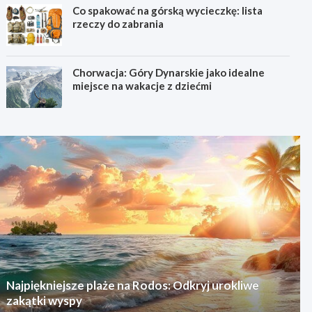
Co spakować na górską wycieczkę: lista
rzeczy do zabrania
Chorwacja: Góry Dynarskie jako idealne
miejsce na wakacje z dziećmi
Najpiękniejsze plaże na Rodos: Odkryj urokliwe
zakątki wyspy