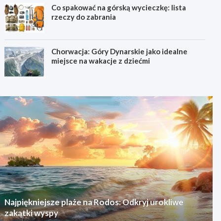
Co spakować na górską wycieczkę: lista
rzeczy do zabrania
Chorwacja: Góry Dynarskie jako idealne
miejsce na wakacje z dziećmi
Najpiękniejsze plaże na Rodos: Odkryj urokliwe
zakątki wyspy