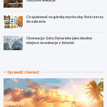
Co spakować na górską wycieczkę: lista rzeczy
do zabrania
Chorwacja: Góry Dynarskie jako idealne
miejsce na wakacje z dziećmi
N
T
a
a
j
n
p
i
i
e
Sprawdź również
ę
h
k
o
n
t
i
e
e
l
j
e
s
z
z
b