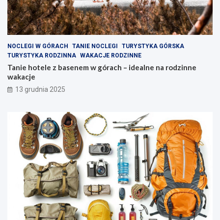
l
o
i
d
w
z
e
i
z
n
NOCLEGI W GÓRACH
TANIE NOCLEGI
TURYSTYKA GÓRSKA
a
n
TURYSTYKA RODZINNA
WAKACJE RODZINNE
k
e
Tanie hotele z basenem w górach – idealne na rodzinne
ą
w
wakacje
t
a
13 grudnia 2025
k
k
i
a
w
c
y
j
s
e
p
y