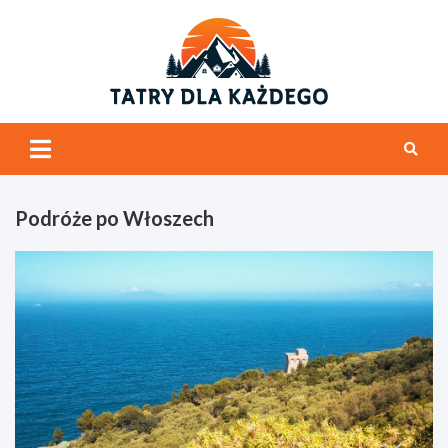
Skip
to
content
tatrydl
Tatry i ogólnie
góry
Podróże po Włoszech