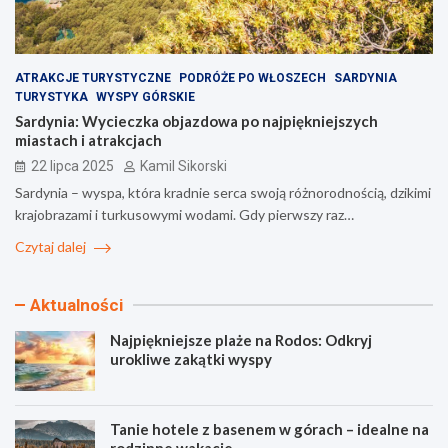
ATRAKCJE TURYSTYCZNE
PODRÓŻE PO WŁOSZECH
SARDYNIA
TURYSTYKA
WYSPY GÓRSKIE
Sardynia: Wycieczka objazdowa po najpiękniejszych
miastach i atrakcjach
22 lipca 2025
Kamil Sikorski
Sardynia – wyspa, która kradnie serca swoją różnorodnością, dzikimi
krajobrazami i turkusowymi wodami. Gdy pierwszy raz…
Czytaj dalej
Aktualności
Najpiękniejsze plaże na Rodos: Odkryj
urokliwe zakątki wyspy
Tanie hotele z basenem w górach – idealne na
rodzinne wakacje