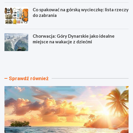
Co spakować na górską wycieczkę: lista rzeczy
do zabrania
Chorwacja: Góry Dynarskie jako idealne
miejsce na wakacje z dziećmi
N
T
a
a
j
n
p
i
i
e
Sprawdź również
ę
h
k
o
n
t
i
e
e
l
j
e
s
z
z
b
e
a
p
s