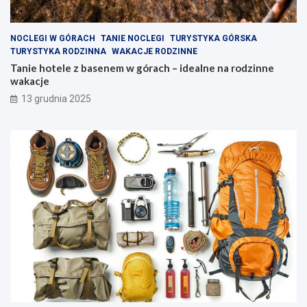
w
z
e
i
z
n
NOCLEGI W GÓRACH
TANIE NOCLEGI
TURYSTYKA GÓRSKA
a
n
TURYSTYKA RODZINNA
WAKACJE RODZINNE
k
e
Tanie hotele z basenem w górach – idealne na rodzinne
ą
w
wakacje
t
a
13 grudnia 2025
k
k
i
a
w
c
y
j
s
e
p
y