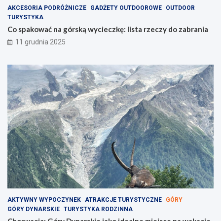
AKCESORIA PODRÓŻNICZE
GADŻETY OUTDOOROWE
OUTDOOR
TURYSTYKA
Co spakować na górską wycieczkę: lista rzeczy do zabrania
11 grudnia 2025
AKTYWNY WYPOCZYNEK
ATRAKCJE TURYSTYCZNE
GÓRY
GÓRY DYNARSKIE
TURYSTYKA RODZINNA
Chorwacja: Góry Dynarskie jako idealne miejsce na wakacje