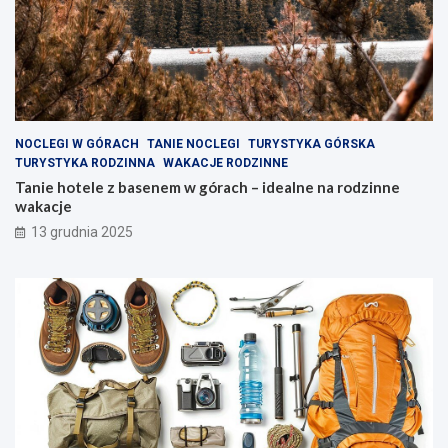
r
n
o
a
k
r
l
o
i
d
w
z
e
i
z
n
NOCLEGI W GÓRACH
TANIE NOCLEGI
TURYSTYKA GÓRSKA
a
n
TURYSTYKA RODZINNA
WAKACJE RODZINNE
k
e
Tanie hotele z basenem w górach – idealne na rodzinne
ą
w
wakacje
t
a
13 grudnia 2025
k
k
i
a
w
c
y
j
s
e
p
y