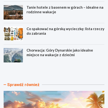
Tanie hotele z basenem w górach – idealne na
rodzinne wakacje
Co spakować na górską wycieczkę: lista rzeczy
do zabrania
Chorwacja: Góry Dynarskie jako idealne
miejsce na wakacje z dziećmi
N
T
a
a
j
n
p
i
i
e
Sprawdź również
ę
h
k
o
n
t
i
e
e
l
j
e