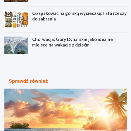
Co spakować na górską wycieczkę: lista rzeczy
do zabrania
Chorwacja: Góry Dynarskie jako idealne
miejsce na wakacje z dziećmi
N
T
a
a
j
n
p
i
i
e
Sprawdź również
ę
h
k
o
n
t
i
e
e
l
j
e
s
z
z
b
e
a