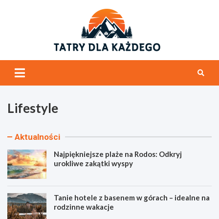
Skip
to
content
tatrydl
Tatry i ogólnie
góry
Lifestyle
Aktualności
Najpiękniejsze plaże na Rodos: Odkryj
urokliwe zakątki wyspy
Tanie hotele z basenem w górach – idealne na
rodzinne wakacje